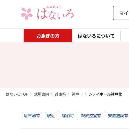
マイ
お急ぎの方
はないろについて
はないろTOP
式場案内
兵庫県
神戸市
シティホール神戸北
駐車場有
駅近
宿泊可
親族控室有
安置施設有