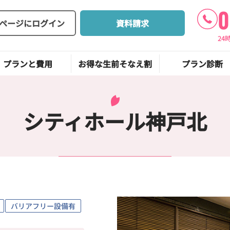
0
ページにログイン
資料請求
24
プランと費用
お得な生前そなえ割
プラン診断
シティホール神戸北
バリアフリー設備有