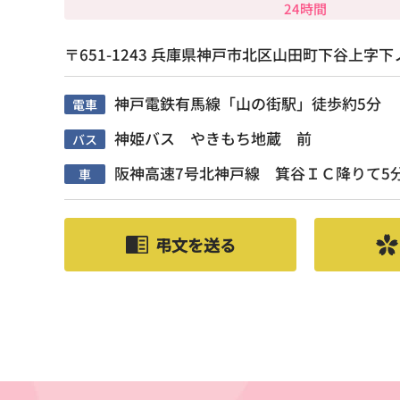
24時間
〒651-1243 兵庫県神戸市北区山田町下谷上字下ノ
神戸電鉄有馬線「山の街駅」徒歩約5分
電車
神姫バス やきもち地蔵 前
バス
阪神高速7号北神戸線 箕谷ＩＣ降りて5
車
弔文を送る