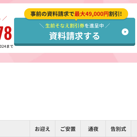
 ／
78
024まで