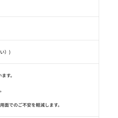
い）)
います。
。
費用面でのご不安を軽減します。